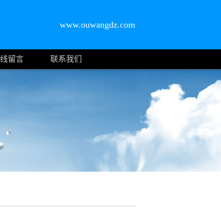
www.ouwangdz.com
线留言
联系我们