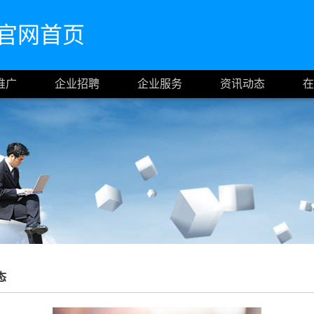
com官网首页
推广
企业招聘
企业服务
资讯动态
在
态