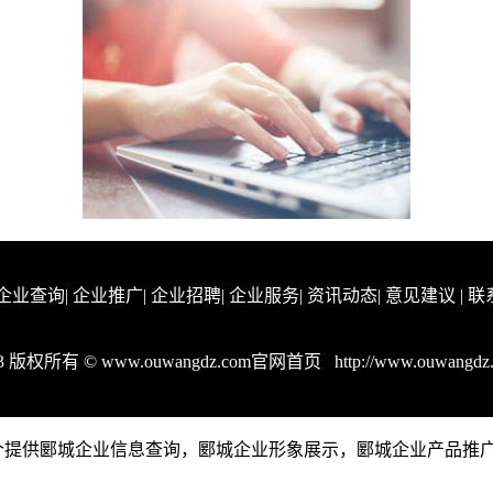
企业查询
|
企业推广
|
企业招聘
|
企业服务
|
资讯动态
|
意见建议
|
联
23 版权所有 © www.ouwangdz.com官网首页
http://www.ouwangdz
com是一个提供郾城企业信息查询，郾城企业形象展示，郾城企业产